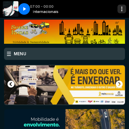
07:00 - 00:00
usic-349853
Internacionais
cinematic-hip-hop-vlog-music-349853
MENU