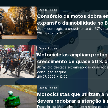
Duas Rodas
Consórcio de motos dobra e
expansão da mobilidade no Br
Ademicon registra crescimento de 67% na
29/07/2026 • 12:06
Duas Rodas
Motocicletas ampliam prota
crescimento de quase 50% d
Abraciclo destaca expansão das duas rodas
condução segura
28/07/2026 • 12:09
Duas Rodas
Motociclistas que utilizam a
devem redobrar a atenção à
Especialista Mobil alerta que a rotina de 