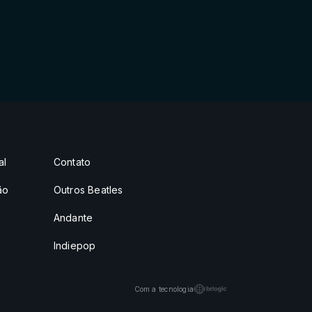
al
Contato
ão
Outros Beatles
Andante
Indiepop
Com a tecnologia