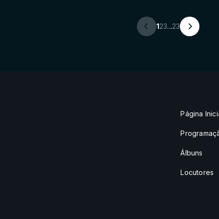
1
2
3
...
23
Página Inici
Programaç
Álbuns
Locutores