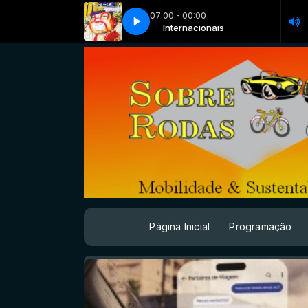
07:00 - 00:00
nça de programação ago 2025 II
Internacionais
Internacionais
trilha mudança de programação ago 202
Página Inicial
Programação