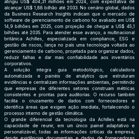
atingiu US$ 404,31 milhões em 2024, com expectativa de
alcançar US$ 1,88 bilhão até 2033. No cenário global, dados
da Business Research Insights indicam que o mercado de
software de gerenciamento de carbono foi avaliado em US$
14,9 bilhões em 2025, com projeção de chegar a US$ 45,1
bilhões até 2035. Para atender esse avanço, a multinacional
britânica Achilles, especializada em compliance, ESG e
gestão de riscos, lança no país uma tecnologia voltada ao
gerenciamento de carbono, projetada para organizar dados,
reduzir falhas e dar mais confiabilidade aos inventários
corporativos.
A solução integra guia metodológico, calculadora
automatizada e painéis de analytics que estruturam
evidências e centralizam informações ambientais, permitindo
que empresas de diferentes setores construam métricas
consistentes e prontas para auditorias. O recurso também
facilita o cruzamento de dados com fornecedores e
identifica áreas que exigem ação imediata, fortalecendo o
processo interno de gestão climática.
O grande diferencial da tecnologia da Achilles está na
capacidade de reunir, em um único painel adaptativo e
personalizável, todas as informações críticas da empresa,
desde evidências documentais e dados de fornecedores