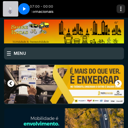
07:00 - 00:00
 Release]
Internacionais
sakuracloud - miffy cafe [NCS Release]
MENU