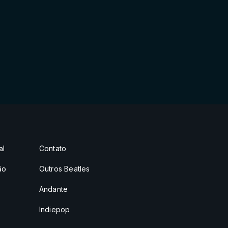
al
Contato
ão
Outros Beatles
Andante
Indiepop