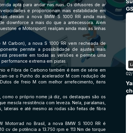
Su
rida apta para andar nas ruas. Os difusores de ar
GS
s velocidades e proporcionam mais estabilidade em
s asas deixam a nova BMW S 1000 RR ainda mais
 de downforce a mais do que a antecessora. Além
luestone e Motorsport) realçam ainda mais as linhas
 e M Carbon), a nova S 1000 RR vem recheada de
ponente permite a possibilidade de ajustes mais
 está presente em todas as versões e permite uma
a performance extrema em pistas.
L
nio e Fibra de Carbono também é item de série em
02
tacam-se o Punho do acelerador M com redução de
Dutos de freio M com melhor arrefecimento, itens
Ya
ch
, como o próprio nome já diz, os destaques são os
ue mescla resistência com leveza. Nela, paralamas,
 laterais e até mesmo as rodas são feitas de fibra
MW Motorrad no Brasil, a nova BMW S 1000 RR é
10 cv de potência a 13.750 rpm e 113 Nm de torque