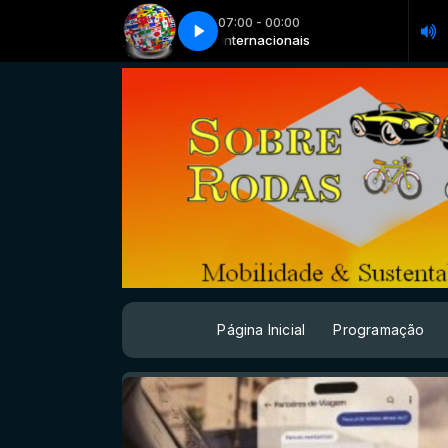
07:00 - 00:00
urbana reg metrop são paulo
Internacionais
Internacionais
06 ago - mob urbana reg metrop são paulo
Página Inicial
Programação