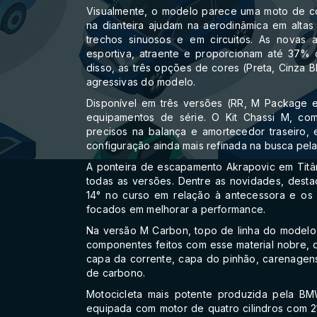
Visualmente, o modelo parece uma moto de cor
na dianteira ajudam na aerodinâmica em alta
trechos sinuosos e em circuitos. As nova
esportiva, atraente e proporcionam até 37%
disso, as três opções de cores (Preta, Cinza B
agressivas do modelo.
Disponível em três versões (RR, M Package
equipamentos de série. O Kit Chassi M, com
precisos na balança e amortecedor traseiro,
configuração ainda mais refinada na busca pel
A ponteira de escapamento Akrapovic em Titâ
todas as versões. Dentre as novidades, des
14° no curso em relação à antecessora e os 
focados em melhorar a performance.
Na versão M Carbon, topo de linha do modelo
componentes feitos com esse material nobre, q
capa da corrente, capa do pinhão, carenagens,
de carbono.
Motocicleta mais potente produzida pela B
equipada com motor de quatro cilindros com 2