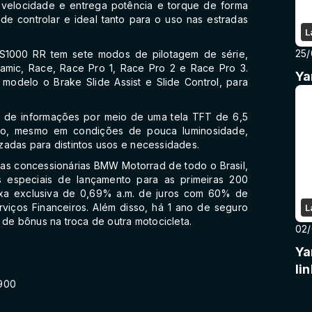
s velocidade e entrega potência e torque de forma
l de controlar e ideal tanto para o uso nas estradas
L
25/
a S1000 RR tem sete modos de pilotagem de série,
namic, Race, Race Pro 1, Race Pro 2 e Race Pro 3.
Ya
 modelo o Brake Slide Assist e Slide Control, para
a de informações por meio de uma tela TFT de 6,5
ção, mesmo em condições de pouca luminosidade,
zadas para distintos usos e necessidades.
as concessionárias BMW Motorrad de todo o Brasil,
 especiais de lançamento para as primeiras 200
axa exclusiva de 0,69% a.m. de juros com 60% de
ços Financeiros. Além disso, há 1 ano de seguro
L
 de bônus na troca de outra motocicleta.
02
Ya
li
.900