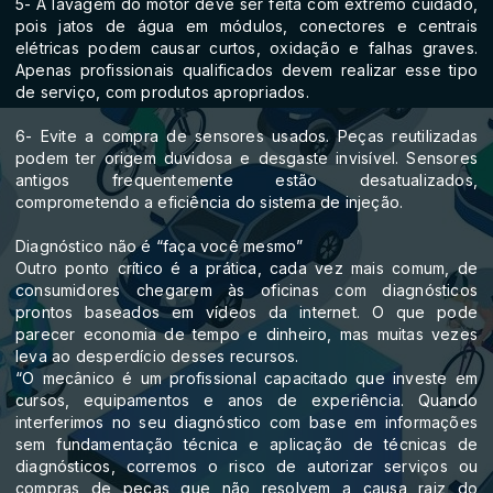
5- A lavagem do motor deve ser feita com extremo cuidado,
pois jatos de água em módulos, conectores e centrais
elétricas podem causar curtos, oxidação e falhas graves.
Apenas profissionais qualificados devem realizar esse tipo
de serviço, com produtos apropriados.
6- Evite a compra de sensores usados. Peças reutilizadas
podem ter origem duvidosa e desgaste invisível. Sensores
antigos frequentemente estão desatualizados,
comprometendo a eficiência do sistema de injeção.
Diagnóstico não é “faça você mesmo”
Outro ponto crítico é a prática, cada vez mais comum, de
consumidores chegarem às oficinas com diagnósticos
prontos baseados em vídeos da internet. O que pode
parecer economia de tempo e dinheiro, mas muitas vezes
leva ao desperdício desses recursos.
“O mecânico é um profissional capacitado que investe em
cursos, equipamentos e anos de experiência. Quando
interferimos no seu diagnóstico com base em informações
sem fundamentação técnica e aplicação de técnicas de
diagnósticos, corremos o risco de autorizar serviços ou
compras de peças que não resolvem a causa raiz do