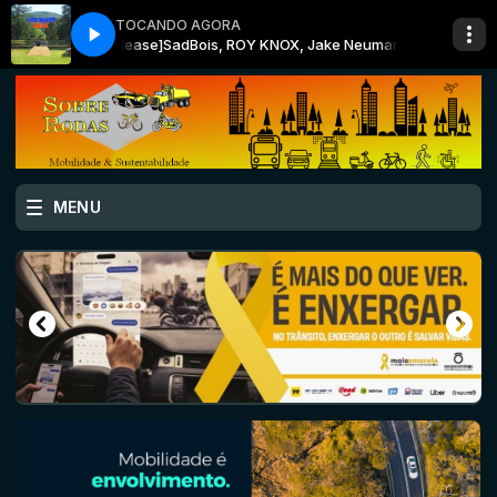
TOCANDO AGORA
NCS Release]
SadBois, ROY KNOX, Jake Neumar - Need You Again [NCS R
MENU