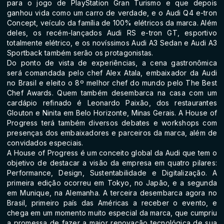
para o jogo de PlayStation Gran Turismo e que depois
ganhou vida como um carro de verdade, e o Audi Q4 e-tron
Concept, veículo da família de 100% elétricos da marca. Além
deles, os recém-lançados Audi RS e-tron GT, esportivo
totalmente elétrico, e os novíssimos Audi A3 Sedan e Audi A3
Sportback também serão os protagonistas.
Do ponto de vista de experiências, a cena gastronômica
será comandada pelo chef Alex Atala, embaixador da Audi
no Brasil e eleito o 8º melhor chef do mundo pelo The Best
Chef Awards. Quem também desembarca na casa com um
cardápio refinado é Leonardo Paixão, dos restaurantes
Glouton e Ninita em Belo Horizonte, Minas Gerais. A House of
Progress terá também diversos debates e workshops com
presenças dos embaixadores e parceiros da marca, além de
convidados especiais.
A House of Progress é um conceito global da Audi que tem o
objetivo de destacar a visão da empresa em quatro pilares:
Performance, Design, Sustentabilidade e Digitalização. A
primeira edição ocorreu em Tokyo, no Japão, e a segunda
em Munique, na Alemanha. A terceira desembarca agora no
Brasil, primeiro país das Américas a receber o evento, e
chega em um momento muito especial da marca, que cumpriu
a promessa de fazer a maior renovação tecnológica de sua