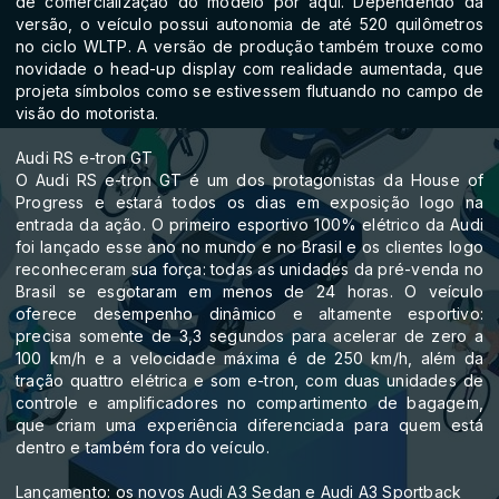
de comercialização do modelo por aqui. Dependendo da
versão, o veículo possui autonomia de até 520 quilômetros
no ciclo WLTP. A versão de produção também trouxe como
novidade o head-up display com realidade aumentada, que
projeta símbolos como se estivessem flutuando no campo de
visão do motorista.
Audi RS e-tron GT
O Audi RS e-tron GT é um dos protagonistas da House of
Progress e estará todos os dias em exposição logo na
entrada da ação. O primeiro esportivo 100% elétrico da Audi
foi lançado esse ano no mundo e no Brasil e os clientes logo
reconheceram sua força: todas as unidades da pré-venda no
Brasil se esgotaram em menos de 24 horas. O veículo
oferece desempenho dinâmico e altamente esportivo:
precisa somente de 3,3 segundos para acelerar de zero a
100 km/h e a velocidade máxima é de 250 km/h, além da
tração quattro elétrica e som e-tron, com duas unidades de
controle e amplificadores no compartimento de bagagem,
que criam uma experiência diferenciada para quem está
dentro e também fora do veículo.
Lançamento: os novos Audi A3 Sedan e Audi A3 Sportback