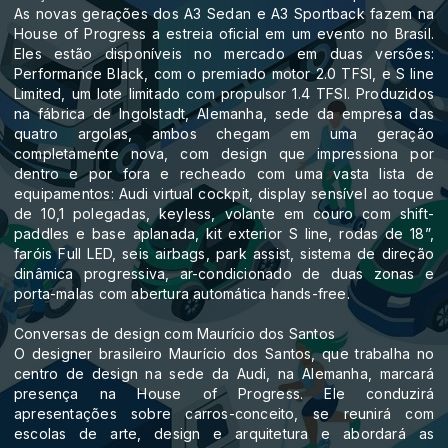
As novas gerações dos A3 Sedan e A3 Sportback fazem na
House of Progress a estreia oficial em um evento no Brasil.
Eles estão disponíveis no mercado em duas versões:
Performance Black, com o premiado motor 2.0 TFSI, e S line
Limited, um lote limitado com propulsor 1.4 TFSI. Produzidos
na fábrica de Ingolstadt, Alemanha, sede da empresa das
quatro argolas, ambos chegam em uma geração
completamente nova, com design que impressiona por
dentro e por fora e recheado com uma vasta lista de
equipamentos: Audi virtual cockpit, display sensível ao toque
de 10,1 polegadas, keyless, volante em couro com shift-
paddles e base aplanada, kit exterior S line, rodas de 18”,
faróis Full LED, seis airbags, park assist, sistema de direção
dinâmica progressiva, ar-condicionado de duas zonas e
porta-malas com abertura automática hands-free.
Conversas de design com Maurício dos Santos
O designer brasileiro Maurício dos Santos, que trabalha no
centro de design na sede da Audi, na Alemanha, marcará
presença na House of Progress. Ele conduzirá
apresentações sobre carros-conceito, se reunirá com
escolas de arte, design e arquitetura e abordará as