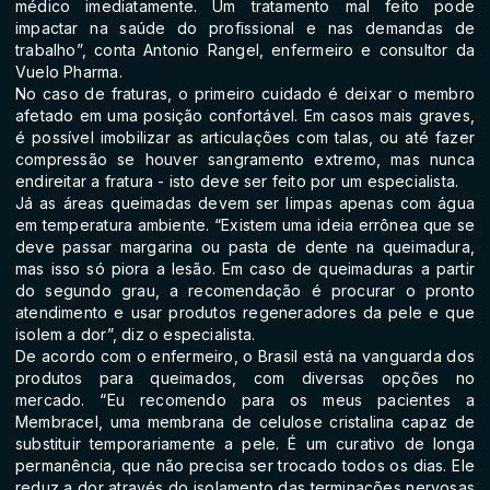
médico imediatamente. Um tratamento mal feito pode
impactar na saúde do profissional e nas demandas de
trabalho”, conta Antonio Rangel, enfermeiro e consultor da
Vuelo Pharma.
No caso de fraturas, o primeiro cuidado é deixar o membro
afetado em uma posição confortável. Em casos mais graves,
é possível imobilizar as articulações com talas, ou até fazer
compressão se houver sangramento extremo, mas nunca
endireitar a fratura - isto deve ser feito por um especialista.
Já as áreas queimadas devem ser limpas apenas com água
em temperatura ambiente. “Existem uma ideia errônea que se
deve passar margarina ou pasta de dente na queimadura,
mas isso só piora a lesão. Em caso de queimaduras a partir
do segundo grau, a recomendação é procurar o pronto
atendimento e usar produtos regeneradores da pele e que
isolem a dor”, diz o especialista.
De acordo com o enfermeiro, o Brasil está na vanguarda dos
produtos para queimados, com diversas opções no
mercado. “Eu recomendo para os meus pacientes a
Membracel, uma membrana de celulose cristalina capaz de
substituir temporariamente a pele. É um curativo de longa
permanência, que não precisa ser trocado todos os dias. Ele
reduz a dor através do isolamento das terminações nervosas