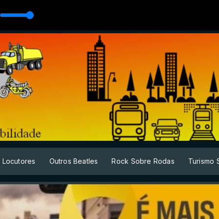
[NCS Release]
Locutores
Outros Beatles
Rock Sobre Rodas
Turismo 