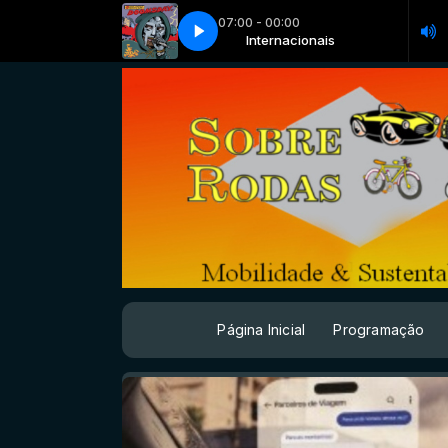
07:00 - 00:00
 QKReign - Missing Life [NCS Release]
Internacionais
Internacionais
gabriawll, QKReign - Missing Life 
Página Inicial
Programação