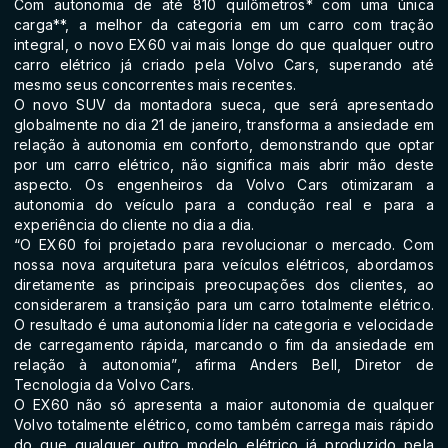
Com autonomia de até 810 quilômetros* com uma única
carga**, a melhor da categoria em um carro com tração
integral, o novo EX60 vai mais longe do que qualquer outro
carro elétrico já criado pela Volvo Cars, superando até
mesmo seus concorrentes mais recentes.
O novo SUV da montadora sueca, que será apresentado
globalmente no dia 21 de janeiro, transforma a ansiedade em
relação à autonomia em conforto, demonstrando que optar
por um carro elétrico, não significa mais abrir mão deste
aspecto. Os engenheiros da Volvo Cars otimizaram a
autonomia do veículo para a condução real e para a
experiência do cliente no dia a dia.
“O EX60 foi projetado para revolucionar o mercado. Com
nossa nova arquitetura para veículos elétricos, abordamos
diretamente as principais preocupações dos clientes, ao
considerarem a transição para um carro totalmente elétrico.
O resultado é uma autonomia líder na categoria e velocidade
de carregamento rápida, marcando o fim da ansiedade em
relação à autonomia”, afirma Anders Bell, Diretor de
Tecnologia da Volvo Cars.
O EX60 não só apresenta a maior autonomia de qualquer
Volvo totalmente elétrico, como também carrega mais rápido
do que qualquer outro modelo elétrico já produzido pela