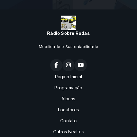
Universitário e o Prêmio Carro Universitário do Ano e, mais
tarde, a Rede Social Campus Universitário. Trabalhou 21 anos
na USP, onde, além de Assessor de Imprensa do Reitor e
Diretor de Marketing, acumulou, de 2005 a 2013, a função de
Coordenador da Rede USP de Rádio. O boletim Mobilidade
vai ao ar diariamente durante toda a programação da Rádio
Rádio Sobre Rodas
Sobre Rodas. Desde 1997 produz e apresenta boletins
sobre o universo dos veículos e, atualmente, apresenta o
Mobilidade e Sustentabilidade
Boletim Mobilidade na Rádio USP Ribeirão Preto. Em 2017
criou a Rádio Sobre Rodas.
Produz e apresenta o boletim Mobilidade que vai ao ar
diariamente durante toda a programação da rádio.
Página Inicial
Programação
Álbuns
Locutores
Contato
Outros Beatles