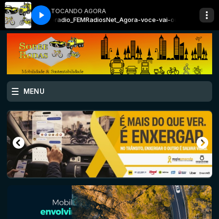
TOCANDO AGORA
uvir-nossa-webradio_FEM
RadiosNet_Agora-voce-vai-ouvir-nossa-webr
MENU