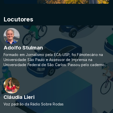
Locutores
Adolfo Stulman
Formado em Jornalismo pela ECA-USP, foi Filmotecário na
Universidade São Paulo e Assessor de Imprensa na
Universidade Federal de São Carlos. Passou pelo caderno
Divirta-se do Jornal da Tarde; pela editoria de Brasil, no
Estadão e pelo caderno de Navegação e Transportes, na
Folha de SP. Durante 20 anos trabalhou em várias
publicações da Editora Abril se especializando em Pesquisa
da Informação (checagem). Desde 1994 atua no segmento
automotivo e, nos últimos anos, se especializou em Turismo,
Cláudia Lieri
Hotelaria e Transportes através da Linha Editorial, empresa
Voz padrão da Rádio Sobre Rodas
que fundou em 1988. É um beatlemaníaco desde sempre.