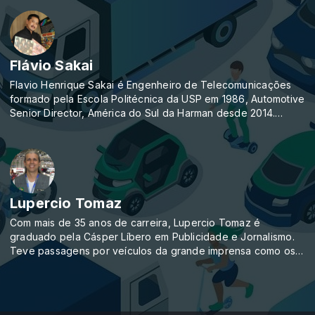
Produz e apresenta o programa Outros Beatles que vai ao ar
na segunda quarta-feira do mês, às 20h, com reprises no
sábados e no domingo subsequente, às 21h.
Flávio Sakai
Flavio Henrique Sakai é Engenheiro de Telecomunicações
formado pela Escola Politécnica da USP em 1986, Automotive
Senior Director, América do Sul da Harman desde 2014.
Membro da Diretoria Executiva da AEA e colaborador do
Sindipeças, SAE e Frost and Sullivan. Apaixonado por
inovação e mobilidade, esportes, artes e música, é claro!
Produz e apresenta o programa Rock Sobre Rodas que vai
ao ar na última sexta-feira do mês, às 20h, com reprises no
Lupercio Tomaz
sábado e no domingo subsequente, às 16h.
Com mais de 35 anos de carreira, Lupercio Tomaz é
graduado pela Cásper Líbero em Publicidade e Jornalismo.
Teve passagens por veículos da grande imprensa como os
jornais Folha da Tarde e Folha de São Paulo, pelas TVs
Globo (São José do Rio Preto) e SBT (Araçatuba), pela
revista Veja São Paulo; atuou por mais de 10 anos como
assessor de imprensa. Em 2005 criou o site Carro